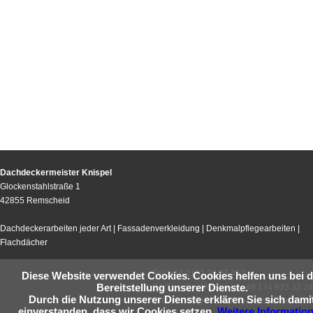
Dachdeckermeister Knispel
Glockenstahlstraße 1
42855 Remscheid
Dachdeckerarbeiten jeder Art | Fassadenverkleidung | Denkmalpflegearbeiten |
Flachdächer
Tel:
+49 2191 20 97 353
Diese Website verwendet Cookies. Cookies helfen uns bei d
Bereitstellung unserer Dienste.
24-Stunden-Notdienst:
+49 174 933 32 24
Durch die Nutzung unserer Dienste erklären Sie sich dami
E-Mail:
info@dachdecker-knispel.de
einverstanden, dass wir Cookies setzen.
Weitere Informatio